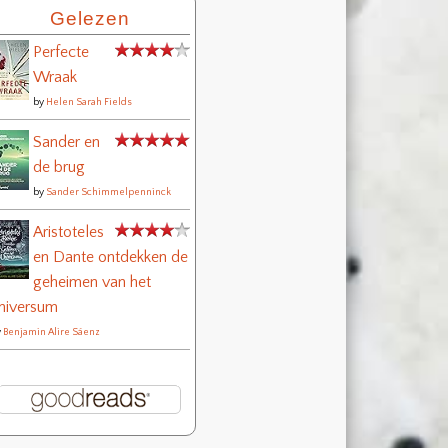
Gelezen
Perfecte
Wraak
by
Helen Sarah Fields
Sander en
de brug
by
Sander Schimmelpenninck
Aristoteles
en Dante ontdekken de
geheimen van het
niversum
y
Benjamin Alire Sáenz