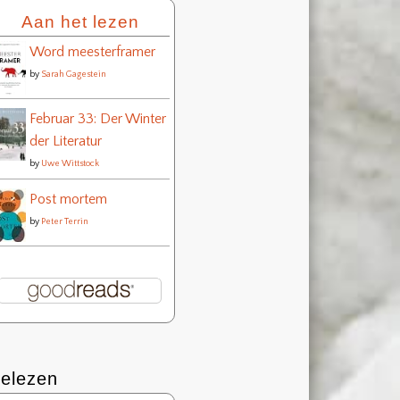
Aan het lezen
Word meesterframer
by
Sarah Gagestein
Februar 33: Der Winter
der Literatur
by
Uwe Wittstock
Post mortem
by
Peter Terrin
elezen