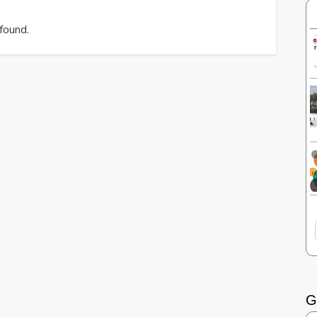
 found.
G