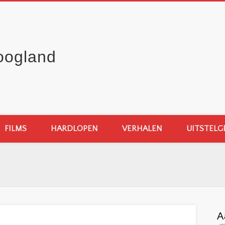
oogland
FILMS
HARDLOPEN
VERHALEN
UITSTELG
A