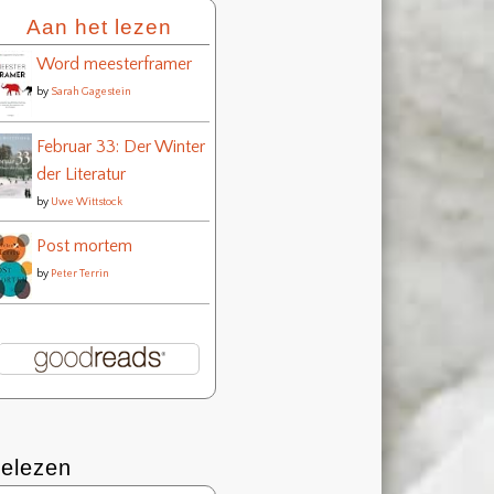
Aan het lezen
Word meesterframer
by
Sarah Gagestein
Februar 33: Der Winter
der Literatur
by
Uwe Wittstock
Post mortem
by
Peter Terrin
elezen