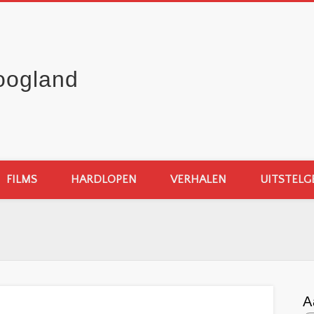
oogland
FILMS
HARDLOPEN
VERHALEN
UITSTELG
A