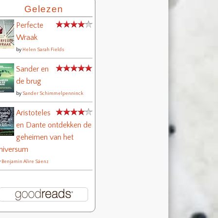
Gelezen
Perfecte
Wraak
by
Helen Sarah Fields
Sander en
de brug
by
Sander Schimmelpenninck
Aristoteles
en Dante ontdekken de
geheimen van het
niversum
y
Benjamin Alire Sáenz