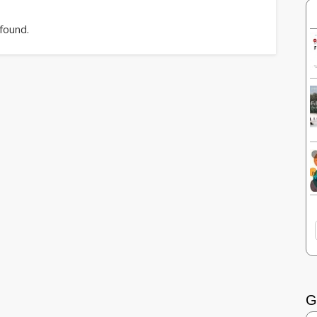
 found.
G