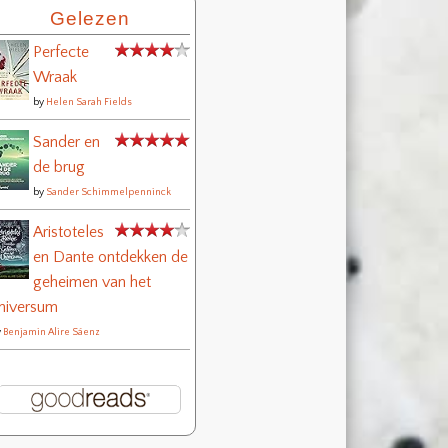
Gelezen
Perfecte
Wraak
by
Helen Sarah Fields
Sander en
de brug
by
Sander Schimmelpenninck
Aristoteles
en Dante ontdekken de
geheimen van het
niversum
y
Benjamin Alire Sáenz