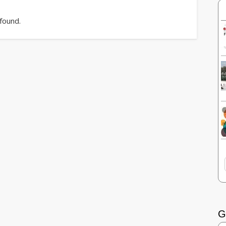
 found.
G