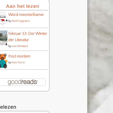
Aan het lezen
Word meesterframer
by
Sarah Gagestein
Februar 33: Der Winter
der Literatur
by
Uwe Wittstock
Post mortem
by
Peter Terrin
elezen