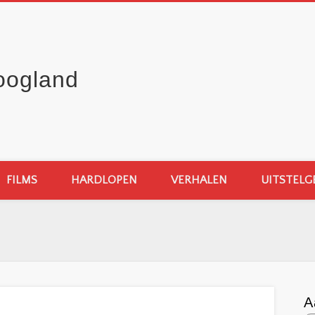
oogland
FILMS
HARDLOPEN
VERHALEN
UITSTELG
A