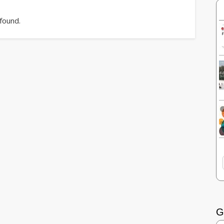
 found.
G