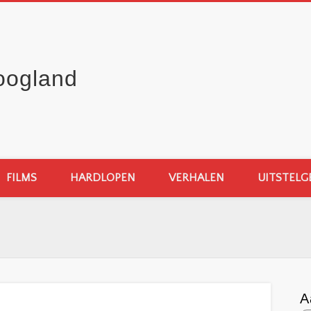
oogland
FILMS
HARDLOPEN
VERHALEN
UITSTELG
A