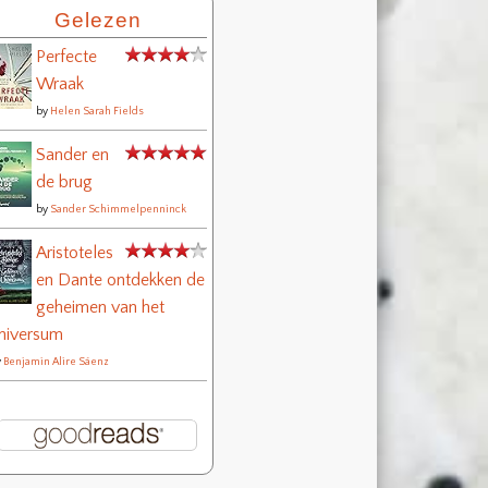
Gelezen
Perfecte
Wraak
by
Helen Sarah Fields
Sander en
de brug
by
Sander Schimmelpenninck
Aristoteles
en Dante ontdekken de
geheimen van het
niversum
y
Benjamin Alire Sáenz