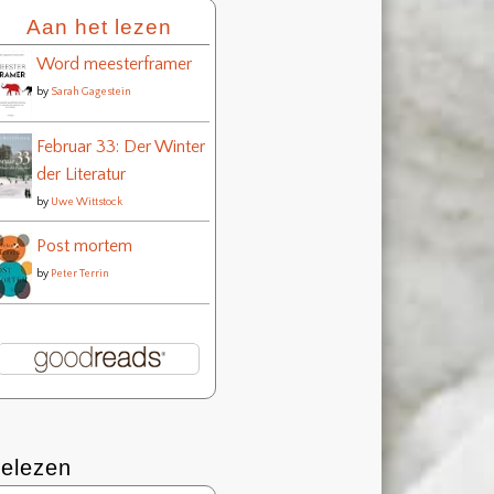
Aan het lezen
Word meesterframer
by
Sarah Gagestein
Februar 33: Der Winter
der Literatur
by
Uwe Wittstock
Post mortem
by
Peter Terrin
elezen