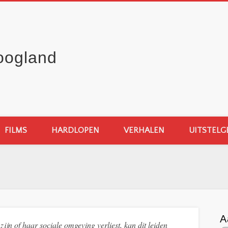
oogland
FILMS
HARDLOPEN
VERHALEN
UITSTELG
A
zijn of haar sociale omgeving verliest, kan dit leiden