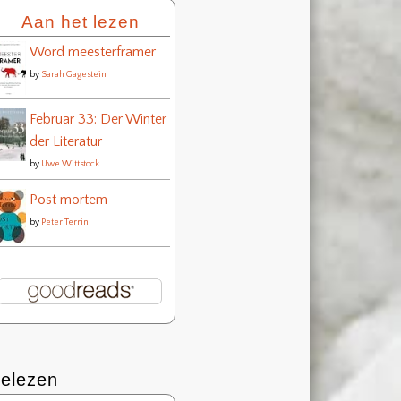
Aan het lezen
Word meesterframer
by
Sarah Gagestein
Februar 33: Der Winter
der Literatur
by
Uwe Wittstock
Post mortem
by
Peter Terrin
elezen