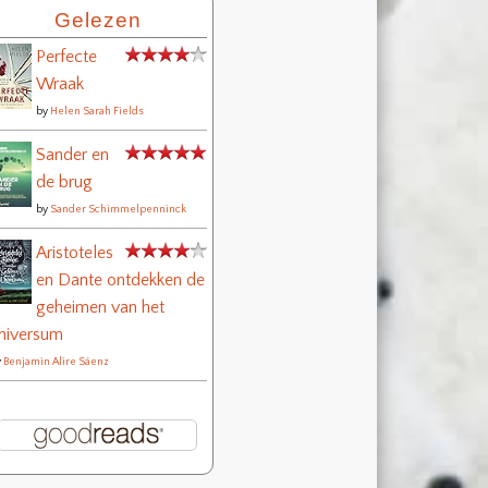
Gelezen
Perfecte
Wraak
by
Helen Sarah Fields
Sander en
de brug
by
Sander Schimmelpenninck
Aristoteles
en Dante ontdekken de
geheimen van het
niversum
y
Benjamin Alire Sáenz