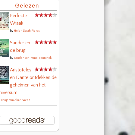
Gelezen
Perfecte
Wraak
by
Helen Sarah Fields
Sander en
de brug
by
Sander Schimmelpenninck
Aristoteles
en Dante ontdekken de
geheimen van het
niversum
y
Benjamin Alire Sáenz