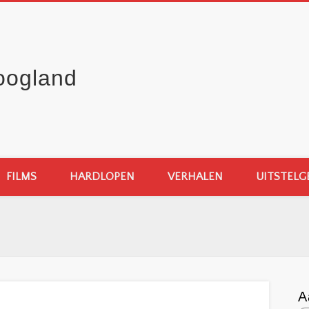
oogland
FILMS
HARDLOPEN
VERHALEN
UITSTELG
A