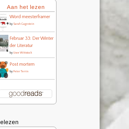
Aan het lezen
Word meesterframer
by
Sarah Gagestein
Februar 33: Der Winter
der Literatur
by
Uwe Wittstock
Post mortem
by
Peter Terrin
elezen