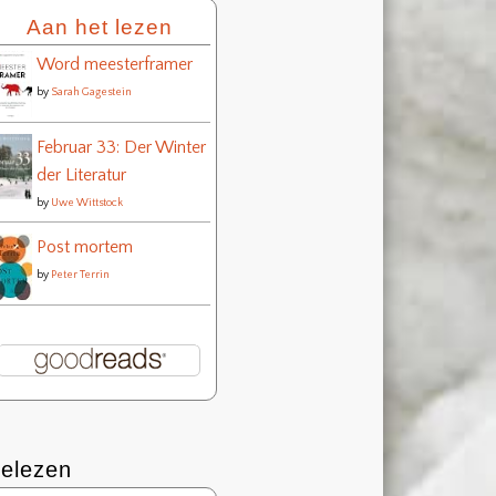
Aan het lezen
Word meesterframer
by
Sarah Gagestein
Februar 33: Der Winter
der Literatur
by
Uwe Wittstock
Post mortem
by
Peter Terrin
elezen