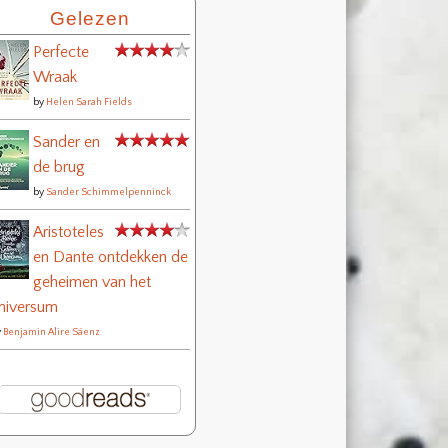
Gelezen
Perfecte
Wraak
by
Helen Sarah Fields
Sander en
de brug
by
Sander Schimmelpenninck
Aristoteles
en Dante ontdekken de
geheimen van het
niversum
y
Benjamin Alire Sáenz