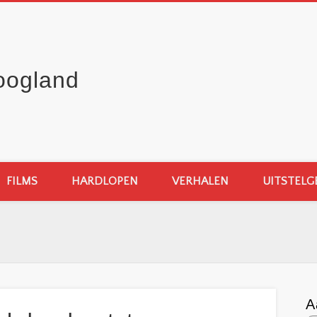
oogland
FILMS
HARDLOPEN
VERHALEN
UITSTELG
A