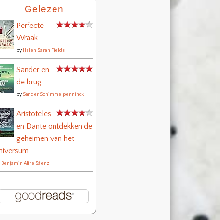
Gelezen
Perfecte
Wraak
by
Helen Sarah Fields
Sander en
de brug
by
Sander Schimmelpenninck
Aristoteles
en Dante ontdekken de
geheimen van het
niversum
y
Benjamin Alire Sáenz