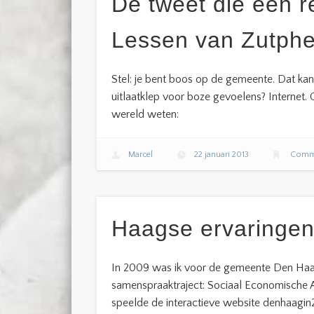
De tweet die een r
Lessen van Zutphe
Stel: je bent boos op de gemeente. Dat ka
uitlaatklep voor boze gevoelens? Internet. 
wereld weten:
Marcel
22 januari 2013
Commu
Haagse ervaringe
In 2009 was ik voor de gemeente Den Haag
samenspraaktraject: Sociaal Economische
speelde de interactieve website denhaagin20