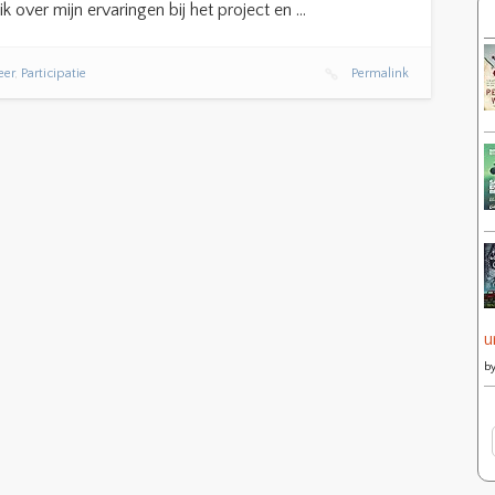
k over mijn ervaringen bij het project en …
eer
,
Participatie
Permalink
u
b