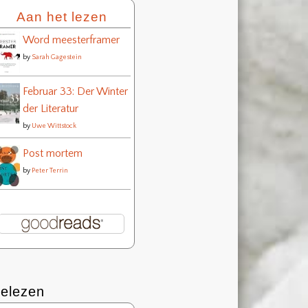
Aan het lezen
Word meesterframer
by
Sarah Gagestein
Februar 33: Der Winter
der Literatur
by
Uwe Wittstock
Post mortem
by
Peter Terrin
elezen