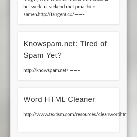
het werkt uitstekend met pmachine
samen.http://tangent.cx/——-
Knowspam.net: Tired of
Spam Yet?
http://knowspam.net/ ——-
Word HTML Cleaner
http://www.textism.com/resources/cleanwordhtml/
——-