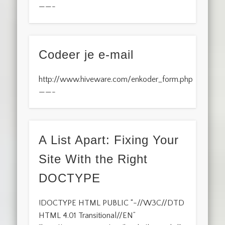
——-
Codeer je e-mail
http://www.hiveware.com/enkoder_form.php
——-
A List Apart: Fixing Your
Site With the Right
DOCTYPE
!DOCTYPE HTML PUBLIC “-//W3C//DTD
HTML 4.01 Transitional//EN”