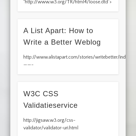
“http://www.w3.org/TR/html4/loose.dtd”>
A List Apart: How to
Write a Better Weblog
http://www.alistapart.com/stories/writebetter/index.h
——-
W3C CSS
Validatieservice
http://jigsaw.w3.org/css-
validator/validator-uri.html