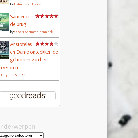
by
Helen Sarah Fields
Sander en
de brug
by
Sander Schimmelpenninck
Aristoteles
en Dante ontdekken de
geheimen van het
niversum
y
Benjamin Alire Sáenz
nderwerpen
derwerpen