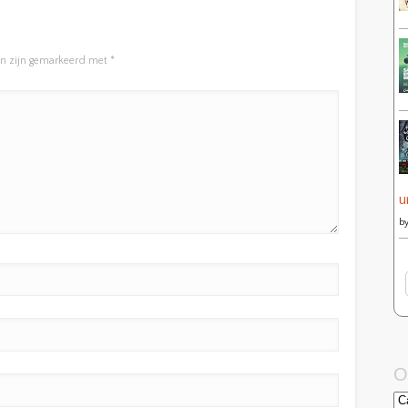
en zijn gemarkeerd met
*
u
b
O
On