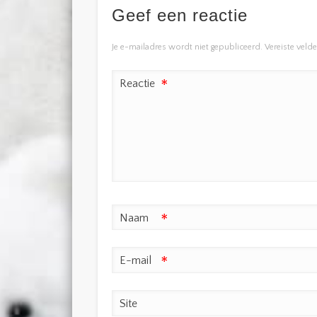
Geef een reactie
Je e-mailadres wordt niet gepubliceerd.
Vereiste veld
Reactie
*
Naam
*
E-mail
*
Site