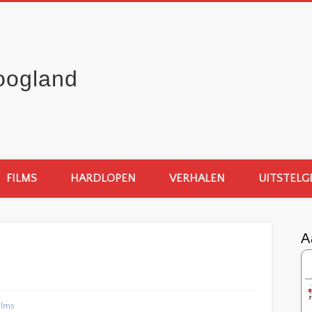
oogland
FILMS
HARDLOPEN
VERHALEN
UITSTELG
A
ilms