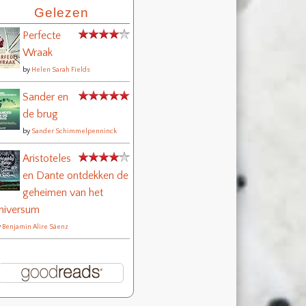
Gelezen
Perfecte
Wraak
by
Helen Sarah Fields
Sander en
de brug
by
Sander Schimmelpenninck
Aristoteles
en Dante ontdekken de
geheimen van het
niversum
y
Benjamin Alire Sáenz