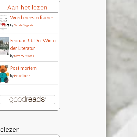
Aan het lezen
Word meesterframer
by
Sarah Gagestein
Februar 33: Der Winter
der Literatur
by
Uwe Wittstock
Post mortem
by
Peter Terrin
elezen