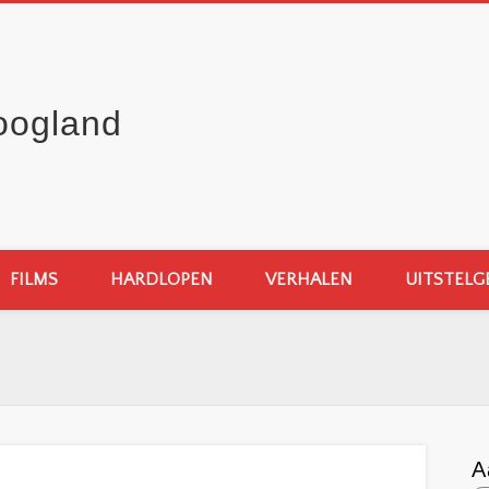
oogland
FILMS
HARDLOPEN
VERHALEN
UITSTELG
A