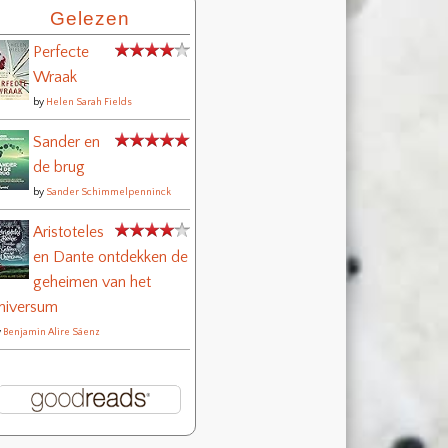
Gelezen
Perfecte
Wraak
by
Helen Sarah Fields
Sander en
de brug
by
Sander Schimmelpenninck
Aristoteles
en Dante ontdekken de
geheimen van het
niversum
y
Benjamin Alire Sáenz