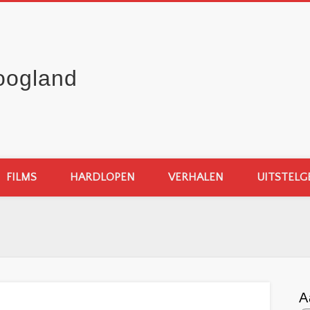
oogland
FILMS
HARDLOPEN
VERHALEN
UITSTELG
A