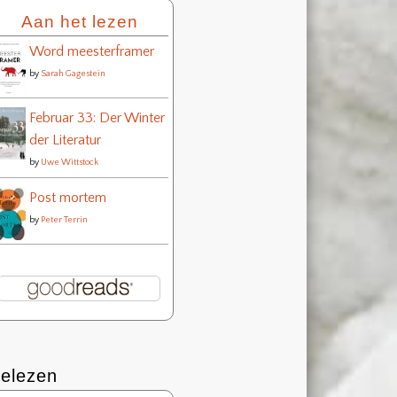
Aan het lezen
Word meesterframer
by
Sarah Gagestein
Februar 33: Der Winter
der Literatur
by
Uwe Wittstock
Post mortem
by
Peter Terrin
elezen